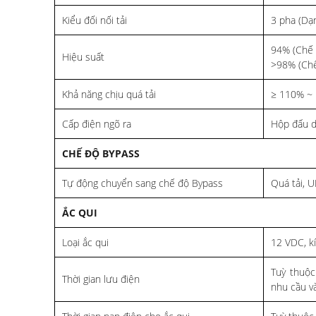
Kiểu đối nối tải
3 pha (Dạn
94% (Chế đ
Hiệu suất
>98% (Ch
Khả năng chịu quá tải
≥ 110% ~ 
Cấp điện ngõ ra
Hộp đấu d
CHẾ ĐỘ BYPASS
Tự động chuyển sang chế độ Bypass
Quá tải, U
ẮC QUI
Loại ắc qui
12 VDC, k
Tuỳ thuộc
Thời gian lưu điện
nhu cầu và