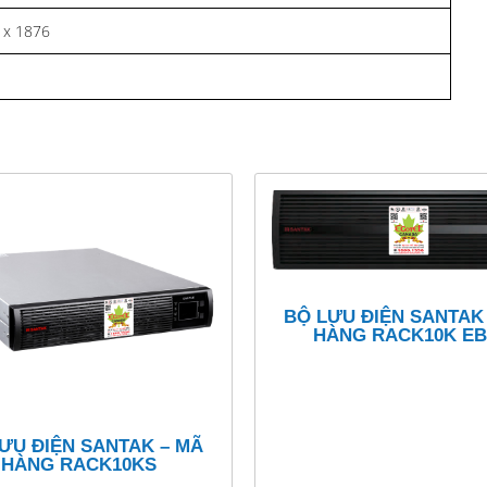
 x 1876
BỘ LƯU ĐIỆN SANTAK
HÀNG RACK10K E
ƯU ĐIỆN SANTAK – MÃ
HÀNG RACK10KS