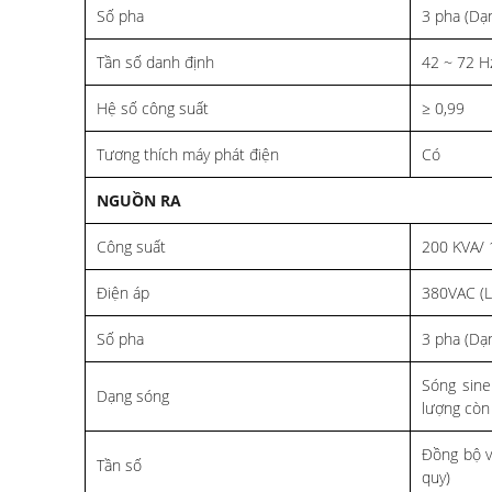
Số pha
3 pha (Dạn
Tần số danh định
42 ~ 72 H
Hệ số công suất
≥ 0,99
Tương thích máy phát điện
Có
NGUỒN RA
Công suất
200 KVA/
Điện áp
380VAC (L
Số pha
3 pha (Dạn
Sóng sine
Dạng sóng
lượng còn 
Đồng bộ v
Tần số
quy)