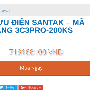
O-200KS
ƯU ĐIỆN SANTAK – MÃ
NG 3C3PRO-200KS
718168100 VNĐ
Mua Ngay
Twitter
Google +