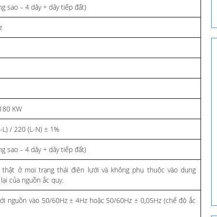
g sao – 4 dây + dây tiếp đất)
z
 180 KW
-L) / 220 (L-N) ± 1%
g sao – 4 dây + dây tiếp đất)
 thật ở mọi trạng thái điện lưới và không phụ thuộc vào dung
lại của nguồn ắc quy.
ới nguồn vào 50/60Hz ± 4Hz hoặc 50/60Hz ± 0,05Hz (chế độ ắc