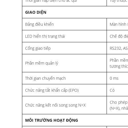
Thời gian nạp điện cho ắc qui
Tuỳ thuộc
GIAO DIỆN
Bảng điều khiển
Màn hình 
LED hiển thị trạng thái
Chế độ đi
Cổng giao tiếp
RS232, AS
Phần mềm 
Phần mềm quản lý
tương thíc
Thời gian chuyển mạch
0 ms
Chức năng tắt khẩn cấp (EPO)
Có
Cho phép 
Chức năng kết nối song song N+X
(N+X), nhâ
MÔI TRƯỜNG HOẠT ĐỘNG