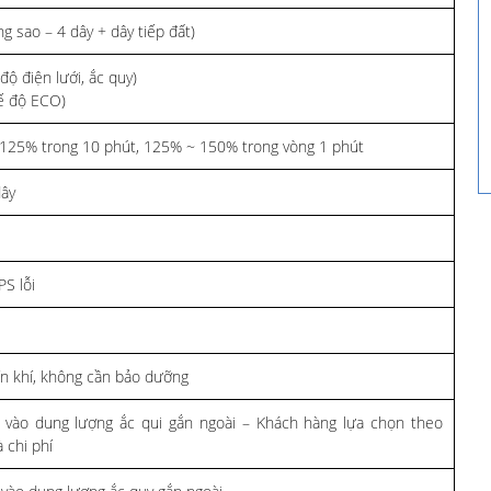
g sao – 4 dây + dây tiếp đất)
ộ điện lưới, ắc quy)
ế độ ECO)
125% trong 10 phút, 125% ~ 150% trong vòng 1 phút
ây
PS lỗi
ín khí, không cần bảo dưỡng
 vào dung lượng ắc qui gắn ngoài – Khách hàng lựa chọn theo
 chi phí