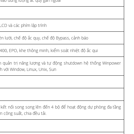
 vào dung lượng ắc quy gắn ngoài
LCD và các phím lập trình
ện lưới, chế độ ắc quy, chế độ Bypass, cảnh báo
400, EPO, khe thông minh, kiểm soát nhiệt độ ắc qui
quản trị năng lượng và tự động shutdown hệ thống Winpower
h với Window, Linux, Unix, Sun
kết nối song song lên đến 4 bộ để hoạt động dự phòng đa tầng
n công suất, chia đều tải.