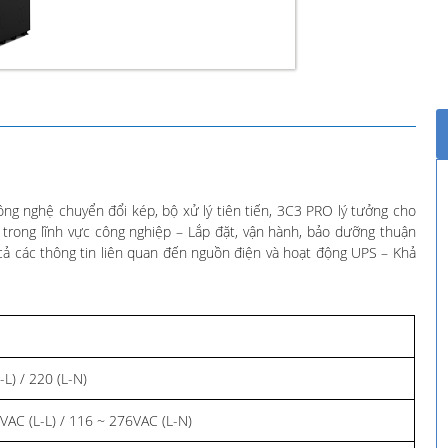
nghệ chuyển đổi kép, bộ xử lý tiên tiến, 3C3 PRO lý tưởng cho
 trong lĩnh vực công nghiệp – Lắp đặt, vận hành, bảo dưỡng thuận
cả các thông tin liên quan đến nguồn điện và hoạt động UPS – Khả
L) / 220 (L-N)
VAC (L-L) / 116 ~ 276VAC (L-N)