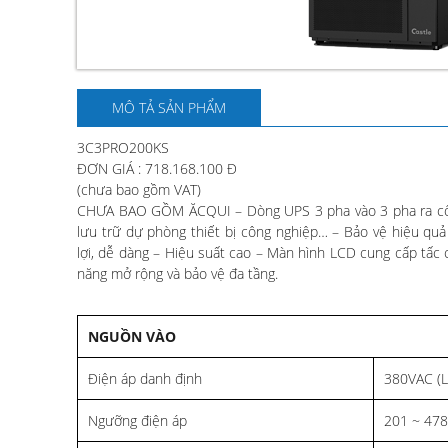
MÔ TẢ SẢN PHẨM
3C3PRO200KS
ĐƠN GIÁ : 718.168.100 Đ
(chưa bao gồm VAT)
CHƯA BAO GỒM ĂCQUI – Dòng UPS 3 pha vào 3 pha ra công 
lưu trữ dự phòng thiết bị công nghiệp… – Bảo vệ hiệu quả
lợi, dễ dàng – Hiệu suất cao – Màn hình LCD cung cấp tấc 
năng mở rộng và bảo vệ đa tầng.
NGUỒN VÀO
Điện áp danh định
380VAC (L-
Ngưỡng điện áp
201 ~ 478