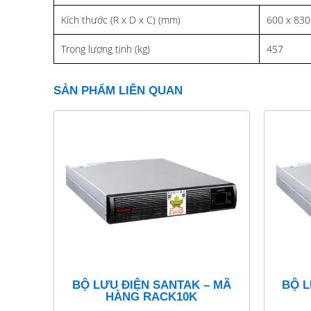
Kích thước (R x D x C) (mm)
600 x 830
Trọng lượng tịnh (kg)
457
SẢN PHẨM LIÊN QUAN
BỘ LƯU ĐIỆN SANTAK – MÃ
BỘ L
HÀNG RACK10K