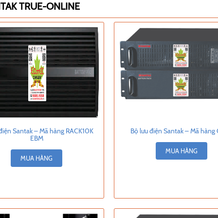
TAK TRUE-ONLINE
 điện Santak – Mã hàng RACK10K
Bộ lưu điện Santak – Mã hàng
EBM
MUA HÀNG
MUA HÀNG