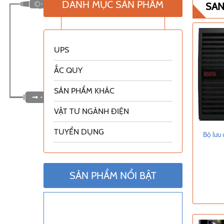
DANH MỤC SẢN PHẨM
SAN
UPS
ẮC QUY
SẢN PHẨM KHÁC
VẬT TƯ NGÀNH ĐIỆN
TUYỂN DỤNG
Bộ lưu
SẢN PHẨM NỔI BẬT