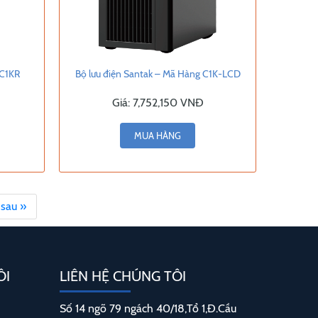
 C1KR
Bộ lưu điện Santak – Mã Hàng C1K-LCD
Giá:
7,752,150 VNĐ
MUA HÀNG
 sau »
ÔI
LIÊN HỆ CHÚNG TÔI
Số 14 ngõ 79 ngách 40/18,Tổ 1,Đ.Cầu