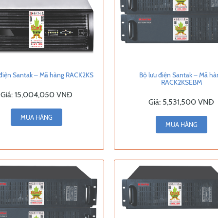
 điện Santak – Mã hàng RACK2KS
Bộ lưu điện Santak – Mã hà
RACK2KSEBM
Giá:
15,004,050 VNĐ
Giá:
5,531,500 VNĐ
MUA HÀNG
MUA HÀNG