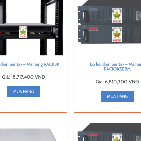
u điện Santak – Mã hàng RACK3K
Bộ lưu điện Santak – Mã hà
RACK3KSEBM
Giá:
18,717,400 VNĐ
Giá:
6,810,300 VNĐ
MUA HÀNG
MUA HÀNG