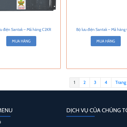
ưu điện Santak – Mã hàng C2KR
Bộ lưu điện Santak – Mã hàng
MUA HÀNG
MUA HÀNG
1
2
3
4
Trang
MENU
DỊCH VỤ CỦA CHÚNG T
ủ