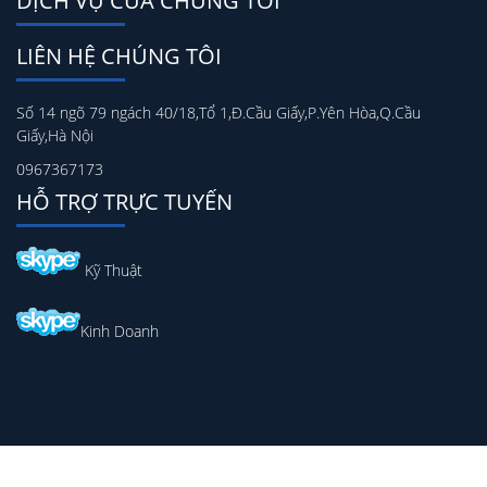
DỊCH VỤ CỦA CHÚNG TÔI
LIÊN HỆ CHÚNG TÔI
Số 14 ngõ 79 ngách 40/18,Tổ 1,Đ.Cầu Giấy,P.Yên Hòa,Q.Cầu
Giấy,Hà Nội
0967367173
HỖ TRỢ TRỰC TUYẾN
Kỹ Thuật
Kinh Doanh