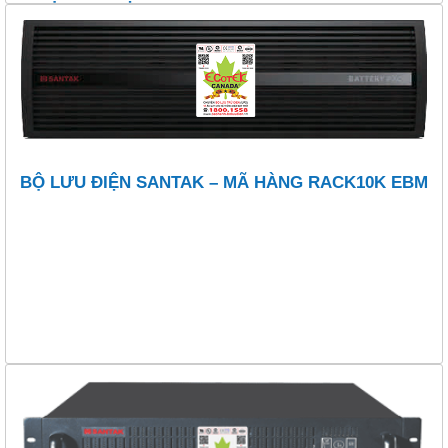
BỘ LƯU ĐIỆN SANTAK – MÃ HÀNG RACK10K EBM