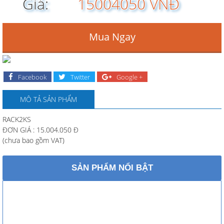
Giá:
15004050 VNĐ
Mua Ngay
Facebook
Twitter
Google +
MÔ TẢ SẢN PHẨM
RACK2KS
ĐƠN GIÁ : 15.004.050 Đ
(chưa bao gồm VAT)
SẢN PHẨM NỔI BẬT