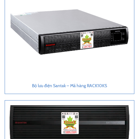
Bộ lưu điện Santak – Mã hàng RACK10KS