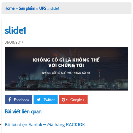
Home
»
Sản phẩm
»
UPS
»
slide1
slide1
31/08/2017
Facebook
Twitter
Google +
Bài viết liên quan
Bộ lưu điện Santak – Mã hàng RACK10K