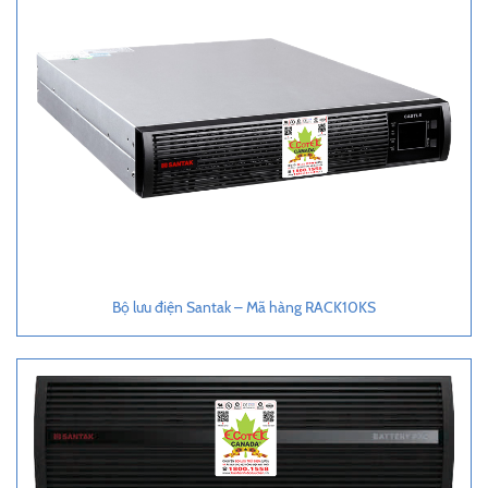
Bộ lưu điện Santak – Mã hàng RACK10KS