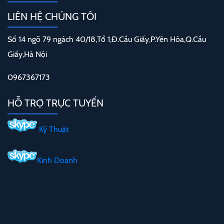
LIÊN HỆ CHÚNG TÔI
Số 14 ngõ 79 ngách 40/18,Tổ 1,Đ.Cầu Giấy,P.Yên Hòa,Q.Cầu
Giấy,Hà Nội
0967367173
HỖ TRỢ TRỰC TUYẾN
Kỹ Thuật
Kinh Doanh