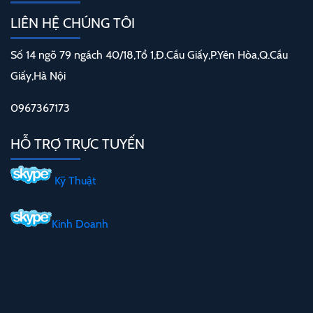
LIÊN HỆ CHÚNG TÔI
Số 14 ngõ 79 ngách 40/18,Tổ 1,Đ.Cầu Giấy,P.Yên Hòa,Q.Cầu
Giấy,Hà Nội
0967367173
HỖ TRỢ TRỰC TUYẾN
Kỹ Thuật
Kinh Doanh