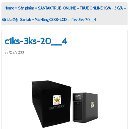
Home
»
Sản phẩm
»
SANTAK TRUE-ONLINE
»
TRUE ONLINE 1KVA - 3KVA
»
Bộ lưu điện Santak – Mã Hàng C3KS-LCD
»
c1ks-3ks-20__4
c1ks-3ks-20__4
23/05/2022