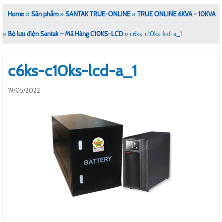
Home
»
Sản phẩm
»
SANTAK TRUE-ONLINE
»
TRUE ONLINE 6KVA - 10KVA
»
Bộ lưu điện Santak – Mã Hàng C10KS-LCD
»
c6ks-c10ks-lcd-a_1
c6ks-c10ks-lcd-a_1
19/05/2022