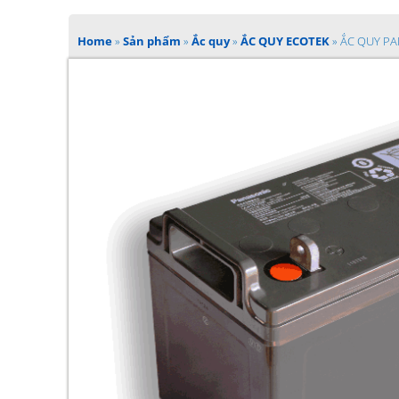
Home
»
Sản phẩm
»
Ắc quy
»
ẮC QUY ECOTEK
»
ẮC QUY PA