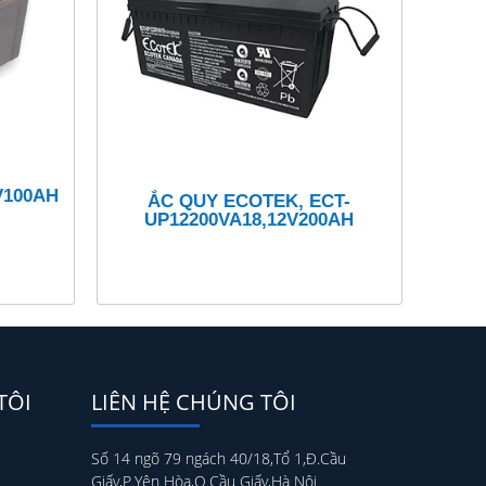
V100AH
ẮC QUY ECOTEK, ECT-
UP12200VA18,12V200AH
TÔI
LIÊN HỆ CHÚNG TÔI
Số 14 ngõ 79 ngách 40/18,Tổ 1,Đ.Cầu
Giấy,P.Yên Hòa,Q.Cầu Giấy,Hà Nội