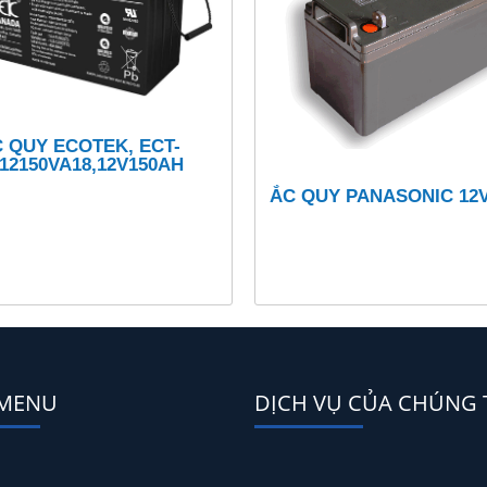
 QUY ECOTEK, ECT-
12150VA18,12V150AH
ẮC QUY PANASONIC 12
 MENU
DỊCH VỤ CỦA CHÚNG 