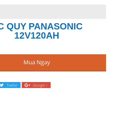
C QUY PANASONIC
12V120AH
Mua Ngay
Twitter
Google +