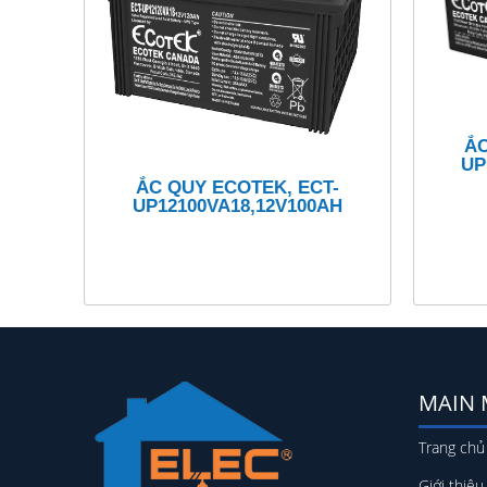
ẮC
UP
ẮC QUY ECOTEK, ECT-
UP12100VA18,12V100AH
MAIN
Trang chủ
Giới thiệu