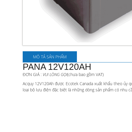
MÔ TẢ SẢN PHẨM
PANA 12V120AH
ĐƠN GIÁ :
VUI LÒNG GỌI
(chưa bao gồm VAT)
Acquy 12V120Ah được Ecotek Canada xuất khẩu theo ủy quy
loại bộ lưu điện đặc biệt là những dòng sản phẩm có nhu cầ