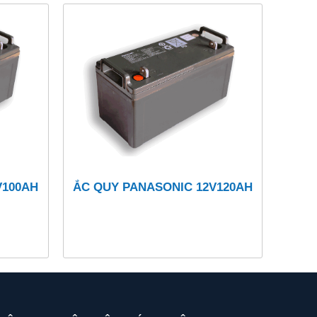
V100AH
ẮC QUY PANASONIC 12V120AH