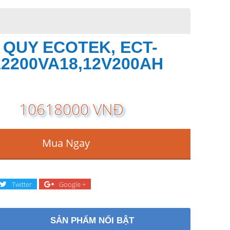
 QUY ECOTEK, ECT-
2200VA18,12V200AH
10618000 VNĐ
Mua Ngay
Twitter
Google +
SẢN PHẨM NỔI BẬT