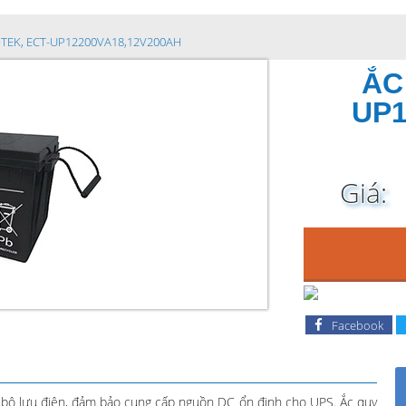
OTEK, ECT-UP12200VA18,12V200AH
ẮC
UP1
Giá:
Facebook
bộ lưu điện, đảm bảo cung cấp nguồn DC ổn định cho UPS. Ắc quy