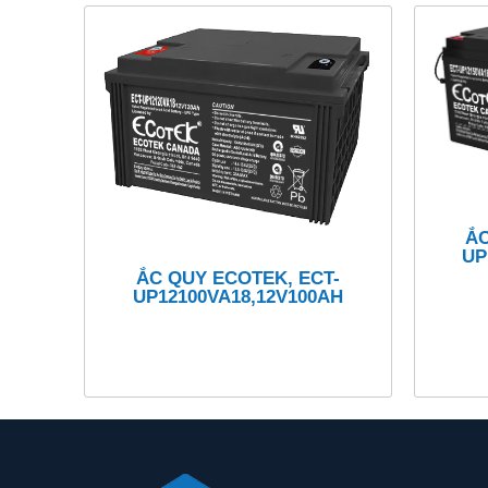
ẮC
UP
ẮC QUY ECOTEK, ECT-
UP12100VA18,12V100AH