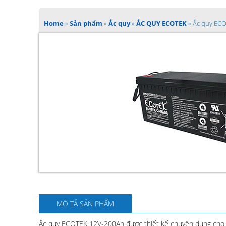
Home
»
Sản phẩm
»
Ắc quy
»
ẮC QUY ECOTEK
»
Ắc quy EC
MÔ TẢ SẢN PHẨM
Ắc quy ECOTEK 12V-200Ah được thiết kế chuyên dụng cho 