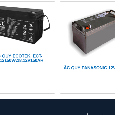
 QUY ECOTEK, ECT-
12150VA18,12V150AH
ẮC QUY PANASONIC 12