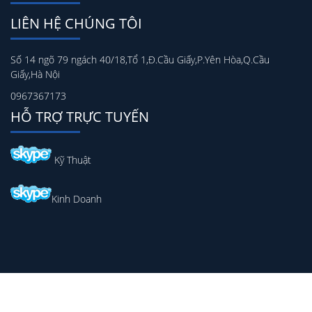
LIÊN HỆ CHÚNG TÔI
Số 14 ngõ 79 ngách 40/18,Tổ 1,Đ.Cầu Giấy,P.Yên Hòa,Q.Cầu
Giấy,Hà Nội
0967367173
HỖ TRỢ TRỰC TUYẾN
Kỹ Thuật
Kinh Doanh