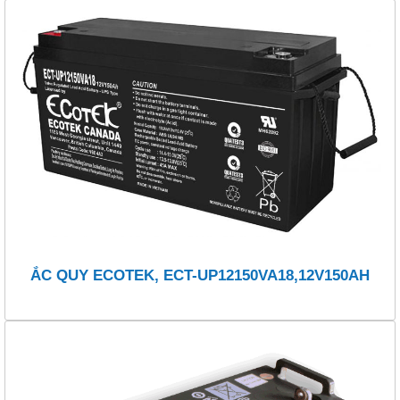
ẮC QUY ECOTEK, ECT-UP12150VA18,12V150AH