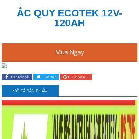
ẮC QUY ECOTEK 12V-
120AH
Mua Ngay
Facebook
Twitter
Google +
MÔ TẢ SẢN PHẨM