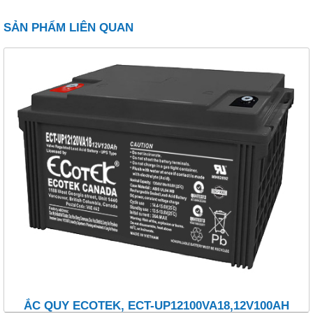
SẢN PHẨM LIÊN QUAN
ẮC QUY ECOTEK, ECT-UP12100VA18,12V100AH