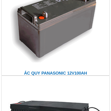
ẮC QUY PANASONIC 12V100AH