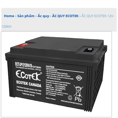
Home
»
Sản phẩm
»
Ắc quy
»
ẮC QUY ECOTEK
»
ẮC QUY ECOTEK 12V-
120AH