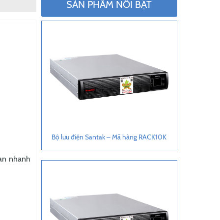
SẢN PHẨM NỔI BẬT
Bộ lưu điện Santak – Mã hàng RACK10K
gian nhanh