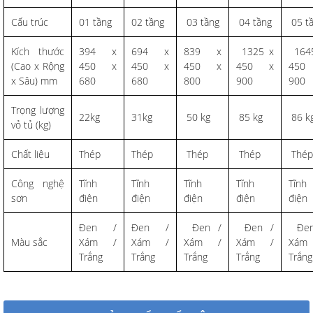
Cấu trúc
01 tầng
02 tầng
03 tầng
04 tầng
05 t
Kích thước
394 x
694 x
839 x
1325 x
164
(Cao x Rộng
450 x
450 x
450 x
450 x
450
x Sâu) mm
680
680
800
900
900
Trọng lượng
22kg
31kg
50 kg
85 kg
86 k
vỏ tủ (kg)
Chất liệu
Thép
Thép
Thép
Thép
Thép
Công nghệ
Tĩnh
Tĩnh
Tĩnh
Tĩnh
Tĩnh
sơn
điện
điện
điện
điện
điện
Đen /
Đen /
Đen /
Đen /
Đen
Màu sắc
Xám /
Xám /
Xám /
Xám /
Xám
Trắng
Trắng
Trắng
Trắng
Trắng