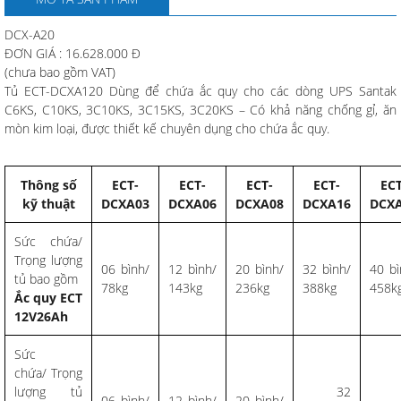
DCX-A20
ĐƠN GIÁ : 16.628.000 Đ
(chưa bao gồm VAT)
Tủ ECT-DCXA120 Dùng để chứa ắc quy cho các dòng UPS Santak
C6KS, C10KS, 3C10KS, 3C15KS, 3C20KS – Có khả năng chống gỉ, ăn
mòn kim loại, được thiết kế chuyên dụng cho chứa ắc quy.
Thông số
ECT-
ECT-
ECT-
ECT-
ECT
kỹ thuật
DCXA03
DCXA06
DCXA08
DCXA16
DCX
Sức chứa/
Trọng lượng
06 bình/
12 bình/
20 bình/
32 bình/
40 bì
tủ bao gồm
78kg
143kg
236kg
388kg
458k
Ắc quy ECT
12V26Ah
Sức
chứa/ Trọng
lượng tủ
32
4
06 bình/
12 bình/
20 bình/