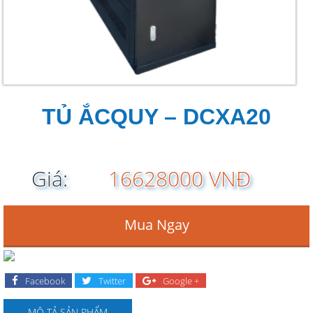
TỦ ẮCQUY – DCXA20
Giá:
16628000 VNĐ
Mua Ngay
Facebook
Twitter
Google +
MÔ TẢ SẢN PHẨM