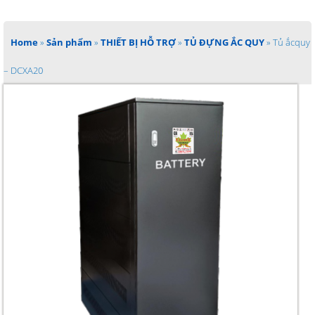
Home
»
Sản phẩm
»
THIẾT BỊ HỖ TRỢ
»
TỦ ĐỰNG ẮC QUY
»
Tủ ắcquy
– DCXA20