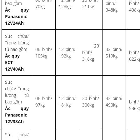
bao gồm
bình/
bình/
70kg
128kg
211kg
Ắc quy
348kg
408k
Panasonic
12V24Ah
Sức chứa/
Trọng lượng
20
4
tủ bao gồm
06 bình/
12 bình/
32 bình/
bình/
bình/
Ắc quy
103kg
192kg
519kg
318kg
622k
ECT
12V40Ah
Sức
chứa/ Trọng
lượng tủ
4
06 bình/
12 bình/
20 bình/
32 bình/
bao gồm
bình/
97kg
181kg
300kg
490kg
Ắc quy
586k
Panasonic
12V38Ah
Sức chứa/