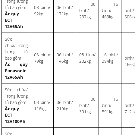
Trọng lượng
08
16
2
tủ bao gồm
03 bình/
06 bình/
bình/
bình/
bình/
Ắc quy
92kg
171kg
237kg
463kg
506k
ECT
12V65Ah
Sức
chứa/ Trọng
lượng tủ
2
03 bình/
06 bình/
08 bình/
16 bình/
bao gồm
bình/
79kg
145kg
202kg
394kg
Ắc quy
466k
Panasonic
12V65Ah
Sức chứa/
Trọng lượng
08
16
2
tủ bao gồm
03 bình/
06 bình/
bình/
bình/
bình/
Ắc quy
116kg
219kg
301kg
591kg
712k
ECT
12V100Ah
Sức