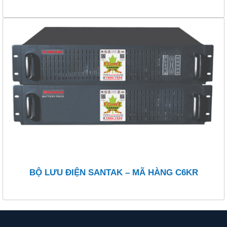
BỘ LƯU ĐIỆN SANTAK – MÃ HÀNG C6KR