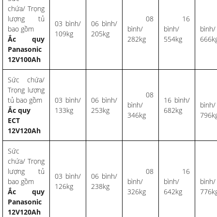
chứa/ Trọng
lượng tủ
08
16
2
03 bình/
06 bình/
bao gồm
bình/
bình/
bình/
109kg
205kg
Ắc quy
282kg
554kg
666k
Panasonic
12V100Ah
Sức chứa/
Trọng lượng
08
2
tủ bao gồm
03 bình/
06 bình/
16 bình/
bình/
bình/
Ắc quy
133kg
253kg
682kg
346kg
796k
ECT
12V120Ah
Sức
chứa/ Trọng
lượng tủ
08
16
2
03 bình/
06 bình/
bao gồm
bình/
bình/
bình/
126kg
238kg
Ắc quy
326kg
642kg
776k
Panasonic
12V120Ah