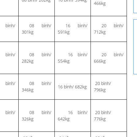
466kg
bình/
08 bình/
16 bình/
20 bình/
301kg
591kg
712kg
bình/
08 bình/
16 bình/
20 bình/
282kg
554kg
666kg
bình/
08 bình/
20 bình/
16 bình/ 682kg
346kg
796kg
bình/
08 bình/
16 bình/
20 bình/
326kg
642kg
776kg