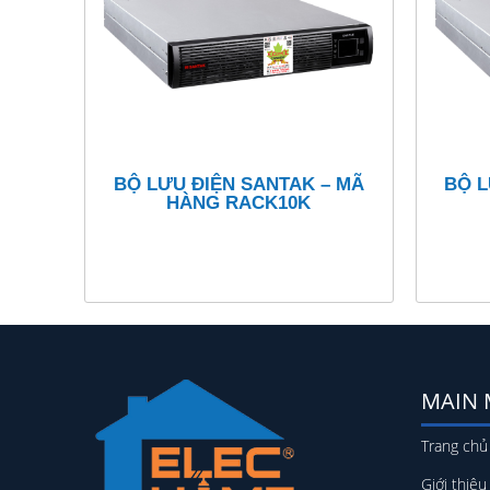
BỘ LƯU ĐIỆN SANTAK – MÃ
BỘ L
HÀNG RACK10K
MAIN
Trang chủ
Giới thiệu