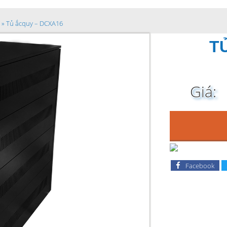
»
Tủ ắcquy – DCXA16
T
Giá:
Facebook