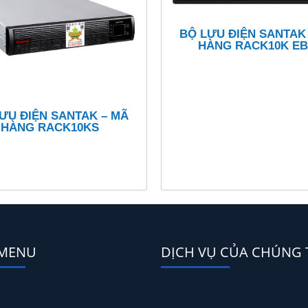
BỘ LƯU ĐIỆN SANTAK
HÀNG RACK10K E
ƯU ĐIỆN SANTAK – MÃ
HÀNG RACK10KS
 MENU
DỊCH VỤ CỦA CHÚNG 