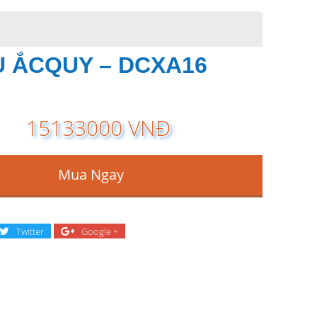
Ủ ẮCQUY – DCXA16
15133000 VNĐ
Mua Ngay
Twitter
Google +