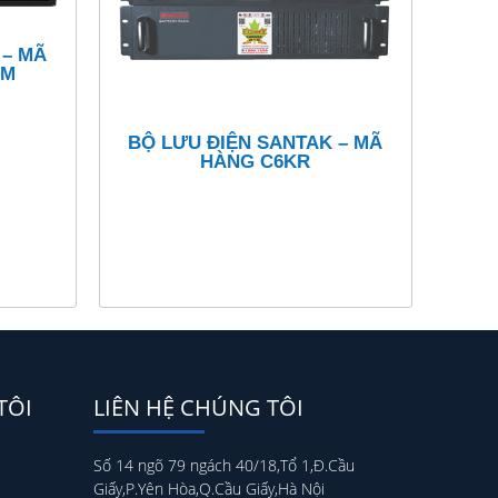
 – MÃ
BM
BỘ LƯU ĐIỆN SANTAK – MÃ
HÀNG C6KR
TÔI
LIÊN HỆ CHÚNG TÔI
Số 14 ngõ 79 ngách 40/18,Tổ 1,Đ.Cầu
Giấy,P.Yên Hòa,Q.Cầu Giấy,Hà Nội