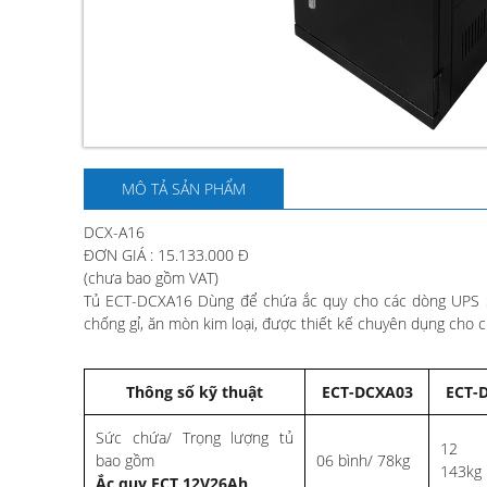
MÔ TẢ SẢN PHẨM
DCX-A16
ĐƠN GIÁ : 15.133.000 Đ
(chưa bao gồm VAT)
Tủ ECT-DCXA16 Dùng để chứa ắc quy cho các dòng UPS 
chống gỉ, ăn mòn kim loại, được thiết kế chuyên dụng cho c
Thông số kỹ thuật
ECT-DCXA03
ECT-
Sức chứa/ Trọng lượng tủ
12 
bao gồm
06 bình/ 78kg
143kg
Ắc quy ECT 12V26Ah