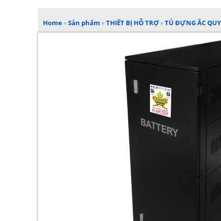
Home
»
Sản phẩm
»
THIẾT BỊ HỖ TRỢ
»
TỦ ĐỰNG ẮC QUY