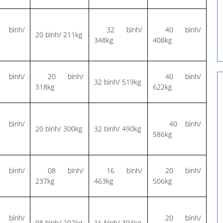
bình/
32 bình/
40 bình/
20 bình/ 211kg
348kg
408kg
bình/
20 bình/
40 bình/
32 bình/ 519kg
318kg
622kg
bình/
40 bình/
20 bình/ 300kg
32 bình/ 490kg
586kg
bình/
08 bình/
16 bình/
20 bình/
237kg
463kg
506kg
bình/
20 bình/
08 bình/ 202kg
16 bình/ 394kg