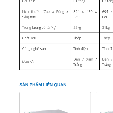
Cấu trúc
01 tầng
02 tần
Kích thước (Cao x Rộng x
394 x 450 x
694 x
Sâu) mm
680
680
Trọng lượng vỏ tủ (kg)
22kg
31kg
Chất liệu
Thép
Thép
Công nghệ sơn
Tĩnh điện
Tĩnh đ
Đen / Xám /
Đen /
Màu sắc
Trắng
Trắng
SẢN PHẨM LIÊN QUAN