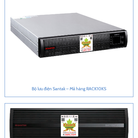
Bộ lưu điện Santak – Mã hàng RACK10KS