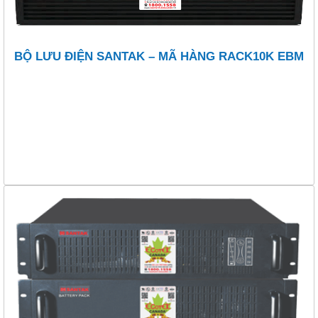
BỘ LƯU ĐIỆN SANTAK – MÃ HÀNG RACK10K EBM