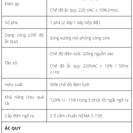
Điện áp
Chế độ ắc quy: 220 VAC ± 10% (rms)
Số pha
1 pha (2 dây + dây tiếp đất)
Dạng sóng (chế độ
Sóng vuông mô phỏng sóng sine
ắc quy)
Chế độ điện lưới: Giống nguồn vào
Tần số
Chế độ ắc quy: 220VAC ± 10% / 50Hz
±1Hz
Hiệu suất
90% chế độ điện lưới
Khả năng chịu quá
120% +/- 15% trong 5 phút rồi ngắt ngõ ra
tải
Cấp điện ngõ ra
2 ổ cắm chuẩn NEMA 5-15R
ẮC QUY