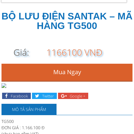
BỘ LƯU ĐIỆN SANTAK – MÃ
HÀNG TG500
Giá:
1166100 VNĐ
Mua Ngay
Facebook
Twitter
Google +
MÔ TẢ SẢN PHẨM
TG500
ĐƠN GIÁ : 1.166.100 Đ
(chưa bao gồm VAT)