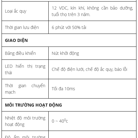
12 VDC, kín khí, không cần bảo dưỡng,
Loại ắc quy
tuổi thọ trên 3 năm.
Thời gian lưu điện
6 phút với 50% tải
GIAO DIỆN
Bảng điều khiển
Nút khởi động
LED hiển thị trạng
Chế độ điện lưới, chế độ ắc quy, báo lỗi
thái
Thời gian chuyển
Tối đa 10ms
mạch
MÔI TRƯỜNG HOẠT ĐỘNG
Nhiệt độ môi trường
0
0 ~ 40
c
hoạt động
Độ ẩm môi trường