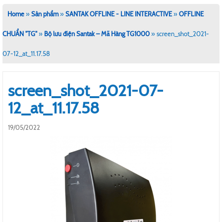
Home
»
Sản phẩm
»
SANTAK OFFLINE - LINE INTERACTIVE
»
OFFLINE
CHUẨN "TG"
»
Bộ lưu điện Santak – Mã Hàng TG1000
»
screen_shot_2021-
07-12_at_11.17.58
screen_shot_2021-07-
12_at_11.17.58
19/05/2022