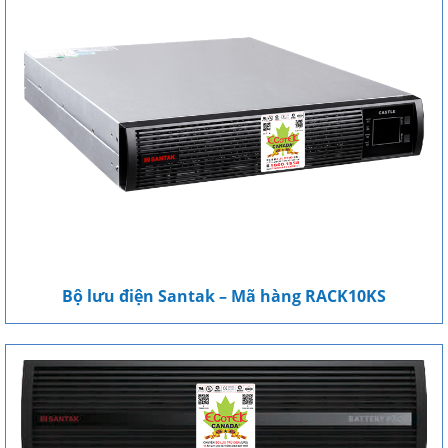
Bộ lưu điện Santak – Mã hàng RACK10KS