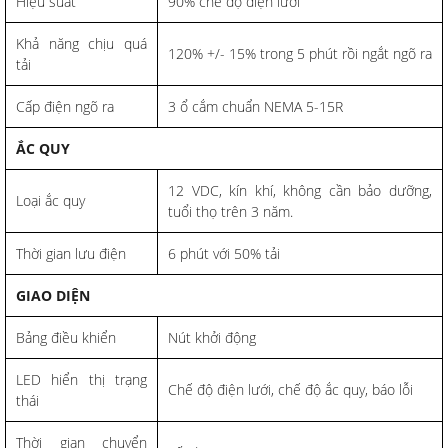
Hiệu suất
90% chế độ điện lưới
Khả năng chịu quá
120% +/- 15% trong 5 phút rồi ngắt ngõ ra
tải
Cấp điện ngõ ra
3 ổ cắm chuẩn NEMA 5-15R
ẮC QUY
12 VDC, kín khí, không cần bảo dưỡng,
Loại ắc quy
tuổi thọ trên 3 năm.
Thời gian lưu điện
6 phút với 50% tải
GIAO DIỆN
Bảng điều khiển
Nút khởi động
LED hiển thị trạng
Chế độ điện lưới, chế độ ắc quy, báo lỗi
thái
Thời gian chuyển