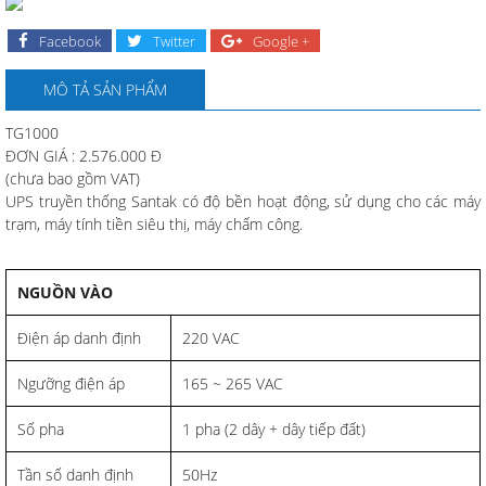
Facebook
Twitter
Google +
MÔ TẢ SẢN PHẨM
TG1000
ĐƠN GIÁ : 2.576.000 Đ
(chưa bao gồm VAT)
UPS truyền thống Santak có độ bền hoạt động, sử dụng cho các máy
trạm, máy tính tiền siêu thị, máy chấm công.
NGUỒN VÀO
Điện áp danh định
220 VAC
Ngưỡng điện áp
165 ~ 265 VAC
Số pha
1 pha (2 dây + dây tiếp đất)
Tần số danh định
50Hz