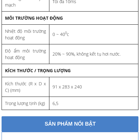
Tối đa 10ms
mạch
MÔI TRƯỜNG HOẠT ĐỘNG
Nhiệt độ môi trường
0
0 ~ 40
c
hoạt động
Độ ẩm môi trường
20% ~ 90%, không kết tụ hơi nước.
hoạt động
KÍCH THƯỚC / TRỌNG LƯỢNG
Kích thước (R x D x
91 x 283 x 240
C) (mm)
Trọng lượng tịnh (kg)
6,5
SẢN PHẨM NỔI BẬT