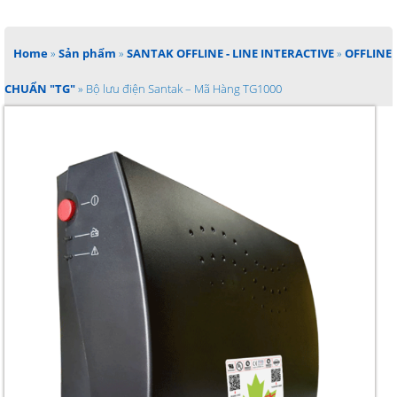
Home
»
Sản phẩm
»
SANTAK OFFLINE - LINE INTERACTIVE
»
OFFLINE
CHUẨN "TG"
»
Bộ lưu điện Santak – Mã Hàng TG1000