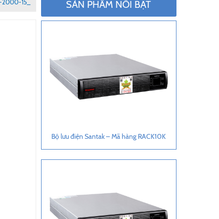
0-2000-15_
SẢN PHẨM NỔI BẬT
Bộ lưu điện Santak – Mã hàng RACK10K