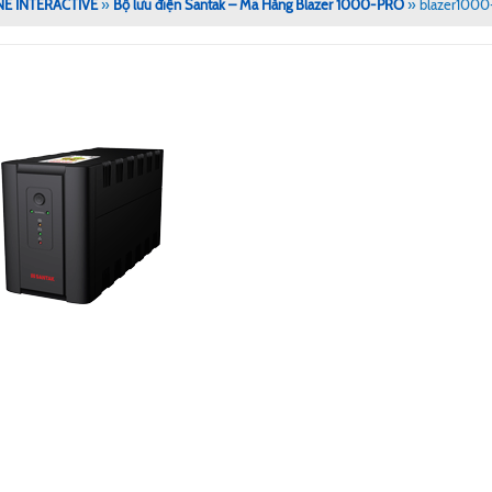
NE INTERACTIVE
»
Bộ lưu điện Santak – Mã Hàng Blazer 1000-PRO
»
blazer100