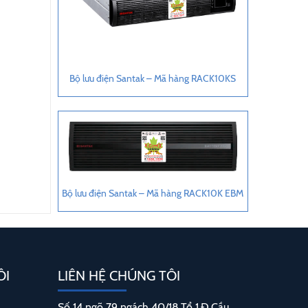
Bộ lưu điện Santak – Mã hàng RACK10KS
Bộ lưu điện Santak – Mã hàng RACK10K EBM
ÔI
LIÊN HỆ CHÚNG TÔI
Số 14 ngõ 79 ngách 40/18,Tổ 1,Đ.Cầu