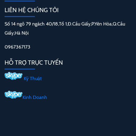
LIÊN HỆ CHÚNG TÔI
Số 14 ngõ 79 ngách 40/18,Tổ 1,Đ.Cầu Giấy,P.Yên Hòa,Q.Cầu
Giấy,Hà Nội
0967367173
HỖ TRỢ TRỰC TUYẾN
Kỹ Thuật
Kinh Doanh