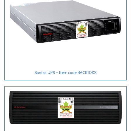
Santak UPS – Item code RACK10KS