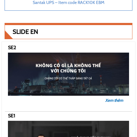
Santak UPS – Item code RACK10K EBM
SLIDE EN
SE2
Xem thêm
SE1